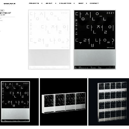
+
+
+
+
PROJECTS
ABOUT
COLLECTION
SHOP
CONTACT
SHINWON KIM
UN YOON
절이 두렵나요?
2021
STER 
요?》
수요일 휴관)
거